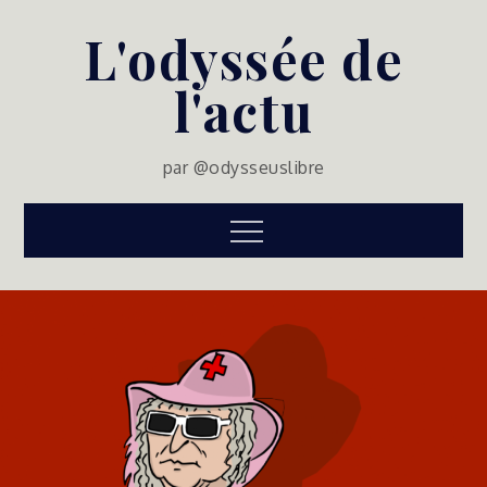
Skip
L'odyssée de
to
content
l'actu
par @odysseuslibre
Menu