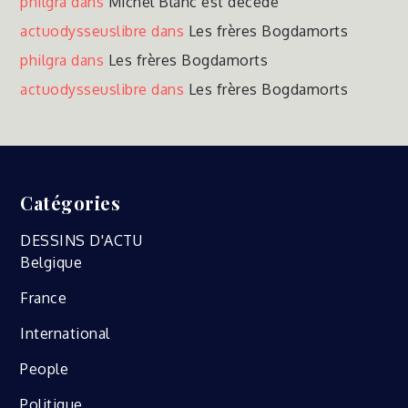
philgra
dans
Michel Blanc est décédé
actuodysseuslibre
dans
Les frères Bogdamorts
philgra
dans
Les frères Bogdamorts
actuodysseuslibre
dans
Les frères Bogdamorts
Catégories
DESSINS D'ACTU
Belgique
France
International
People
Politique