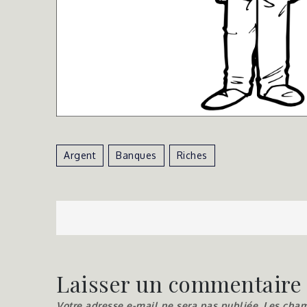
Argent
Banques
Riches
Navigation
de
Laisser un commentaire
l’article
Votre adresse e-mail ne sera pas publiée.
Les cham