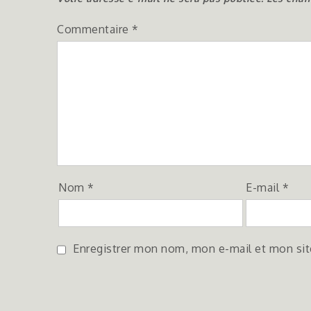
Commentaire
*
Nom
*
E-mail
*
Enregistrer mon nom, mon e-mail et mon sit