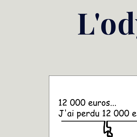
Skip
L'od
to
content