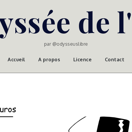
yssée de l
par @odysseuslibre
Accueil
A propos
Licence
Contact