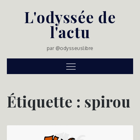
Skip
L'odyssée de
to
content
l'actu
par @odysseuslibre
Menu
Étiquette :
spirou