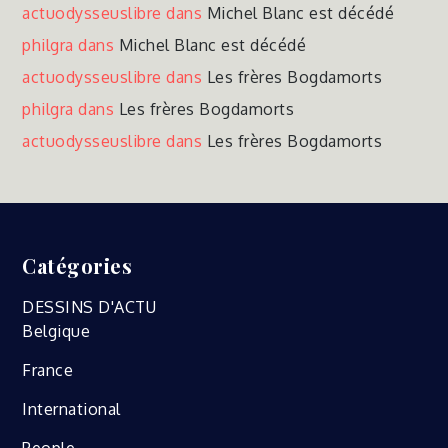
actuodysseuslibre
dans
Michel Blanc est décédé
philgra
dans
Michel Blanc est décédé
actuodysseuslibre
dans
Les frères Bogdamorts
philgra
dans
Les frères Bogdamorts
actuodysseuslibre
dans
Les frères Bogdamorts
Catégories
DESSINS D'ACTU
Belgique
France
International