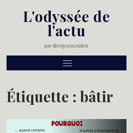
Skip
L'odyssée de
to
content
l'actu
par @odysseuslibre
Menu
Étiquette :
bâtir