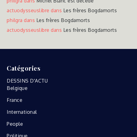
philgra
dans
Michel Blanc est décédé
actuodysseuslibre
dans
Les frères Bogdamorts
philgra
dans
Les frères Bogdamorts
actuodysseuslibre
dans
Les frères Bogdamorts
Catégories
DESSINS D'ACTU
Belgique
France
International
People
Politique